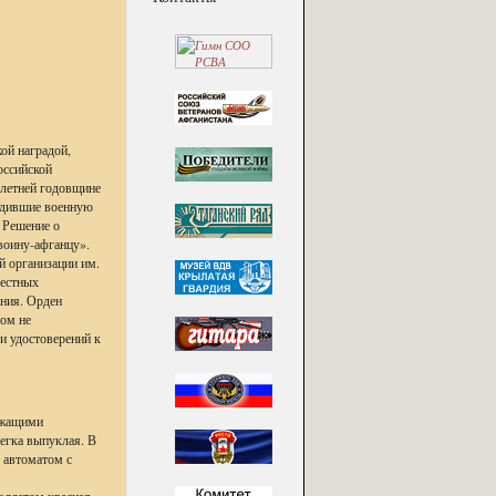
ой наградой,
оссийской
-летней годовщине
ходившие военную
 Решение о
оину-афганцу».
й организации им.
местных
ения. Орден
ном не
и удостоверений к
ежащими
егка выпуклая. В
с автоматом с