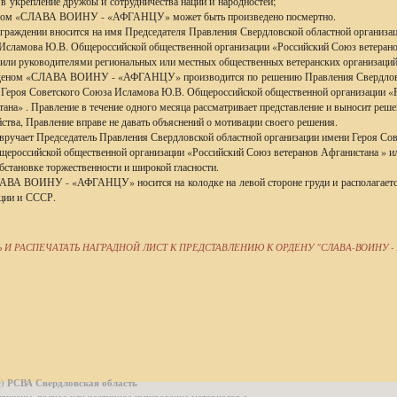
 в укрепление дружбы и сотрудничества наций и народностей;
ном «СЛАВА ВОИНУ - «АФГАНЦУ» может быть произведено посмертно.
награждении вносится на имя Председателя Правления Свердловской областной организа
Исламова Ю.В. Общероссийской общественной организации «Российский Союз ветеран
или руководителями региональных или местных общественных ветеранских организаций
рденом «СЛАВА ВОИНУ - «АФГАНЦУ» производится по решению Правления Свердлов
 Героя Советского Союза Исламова Ю.В. Общероссийской общественной организации «
ана» . Правление в течение одного месяца рассматривает представление и выносит реше
ства, Правление вправе не давать объяснений о мотивации своего решения.
 вручает Председатель Правления Свердловской областной организации имени Героя Со
ероссийской общественной организации «Российский Союз ветеранов Афганистана » ил
бстановке торжественности и широкой гласности.
ЛАВА ВОИНУ - «АФГАНЦУ» носится на колодке на левой стороне груди и располагаетс
ции и СССР.
Ь И РАСПЕЧАТАТЬ НАГРАДНОЙ ЛИСТ К ПРЕДСТАВЛЕНИЮ К ОРДЕНУ "СЛАВА-ВОИНУ -
с) РСВА Свердловская область
ащищены, полное или частичное копирование материалов с