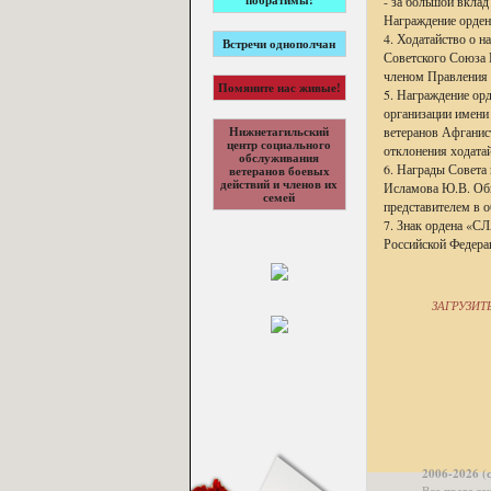
- за большой вклад
побратимы!
Награждение орде
4. Ходатайство о 
Встречи однополчан
Советского Союза 
членом Правления 
Помяните нас живые!
5. Награждение о
организации имени
ветеранов Афганист
Нижнетагильский
центр социального
отклонения ходатай
обслуживания
6. Награды Совета
ветеранов боевых
действий и членов их
Исламова Ю.В. Общ
семей
представителем в о
7. Знак ордена «С
Российской Федера
ЗАГРУЗИТ
2006-2026 (
Все права з