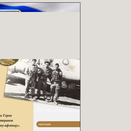
и Героя
етеранов
навигация
ну-афганцу».