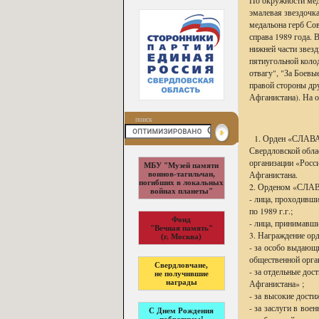
По окружности мед
эмалевая звездочк
медальона герб Сов
справа 1989 год
нижней части звез
пятиугольной коло
отвагу", "За Боевы
правой стороны дру
Афганистана). На 
поиск
1. Орден «СЛАВА 
Свердловской обла
организации «Росс
МБУ "Музей памяти
Афганистана.
воинов-тагильчан,
погибших в локальных
2. Орденом «СЛА
войнах планеты"
- лица, проходивш
по 1989 г.г.;
Фонд
- лица, принимавш
"Вечная память"
3. Награждение 
(г. Москва)
- за особо выдающ
общественной орга
Свердловчане,
- за отдельные до
не получившие
награды
Афганистана» ;
- за высокие дости
- за заслуги в вое
С Днем Рождения