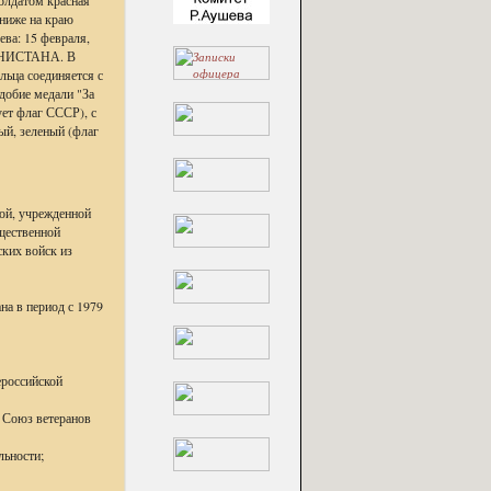
олдатом красная
 ниже на краю
ева: 15 февраля,
ГАНИСТАНА. В
льца соединяется с
добие медали "За
ует флаг СССР), с
ый, зеленый (флаг
й, учрежденной
щественной
ских войск из
на в период с 1979
ероссийской
й Союз ветеранов
льности;