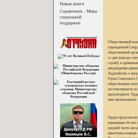
Новые книги
Справочник - Меры
социальной
поддержки
Общественный воин
учрежденной Сверд
общественной орга
со дня вывода сов
службу и принимавш
награждении прин
Ходатайство о нагр
Героя Советского 
общественных вете
изготавливается из
производится. Орде
ним производится 
Орден представляе
вершинами 46 мм п
средней части звез
памятника воинам-