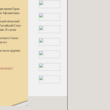
ции имени Героя
ов Афганистана»
.
ской областной
Российский Союз
ние. В случае
ветского Союза
и его
я после орденов
 АФГАНЦУ"