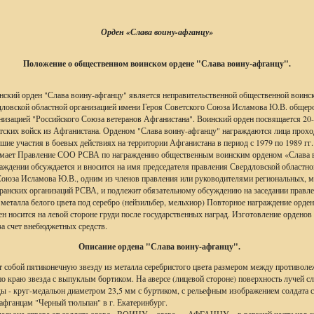
Орден «Слава воину-афганцу»
Положение о общественном воинском ордене
"Слава воину-афганцу"
.
ский орден "Слава воину-афганцу" является неправительственной общественной воинск
ловской областной организацией имени Героя Советского Союза Исламова Ю.В. общер
низацией "Российского Союза ветеранов Афганистана". Воинский орден посвящается 20
етских войск из Афганистана. Орденом "Слава воину-афганцу" награждаются лица про
ие участия в боевых действиях на территории Афганистана в период с 1979 по 1989 гг.
имает Правление СОО РСВА по награждению общественным воинским орденом «Слава в
аждении обсуждается и вносится на имя председателя правления Свердловской областно
Союза Исламова Ю.В., одним из членов правления или руководителями региональных, 
ранских организаций РСВА, и подлежит обязательному обсуждению на заседании правл
 металла белого цвета под серебро (нейзильбер, мельхиор) Повторное награждение орде
н носится на левой стороне груди после государственных наград. Изготовление орденов 
за счет внебюджетных средств.
Описание ордена "Слава воину-афганцу".
т собой пятиконечную звезду из металла серебристого цвета размером между противол
о краю звезда с выпуклым бортиком. На аверсе (лицевой стороне) поверхность лучей сл
ды - круг-медальон диаметром 23,5 мм с буртиком, с рельефным изображением солдата 
афганцам "Черный тюльпан" в г. Екатеринбург.