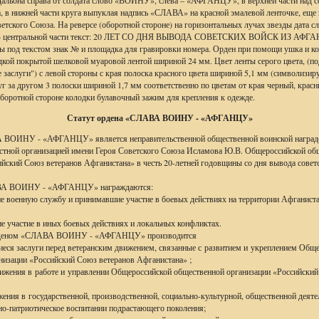
альона справа от солдата слово «ВОИНУ», слева – «АФГАНЦУ», в верхней части над с
а, в нижней части круга выпуклая надпись «СЛАВА» на красной эмалевой ленточке, еще
етского Союза. На реверсе (оборотной стороне) на горизонтальных лучах звезды дата сл
а. В центральной части текст: 20 ЛЕТ СО ДНЯ ВЫВОДА СОВЕТСКИХ ВОЙСК ИЗ АФ
ды под текстом знак № и площадка для гравировки номера. Орден при помощи ушка и ко
дкой покрытой шелковой муаровой лентой шириной 24 мм. Цвет ленты серого цвета, (по
е заслуги") с левой стороны с края полоска красного цвета шириной 5,1 мм (символизир
г за другом 3 полоски шириной 1,7 мм соответственно по цветам от края черный, красн
оборотной стороне колодки булавочный зажим для крепления к одежде.
Статут ордена «СЛАВА ВОИНУ - «АФГАНЦУ»
ВОИНУ - «АФГАНЦУ» является неправительственной общественной воинской наградо
стной организацией имени Героя Советского Союза Исламова Ю.В. Общероссийской об
ийский Союз ветеранов Афганистана» в честь 20-летней годовщины со дня вывода совет
ВА ВОИНУ - «АФГАНЦУ» награждаются:
ие военную службу и принимавшие участие в боевых действиях на территории Афганиста
ие участие в иных боевых действиях и локальных конфликтах.
орденом «СЛАВА ВОИНУ - «АФГАНЦУ» производится
иеся заслуги перед ветеранским движением, связанные с развитием и укреплением Общ
низации «Российский Союз ветеранов Афганистана» ;
стижения в работе и управлении Общероссийской общественной организации «Российски
жения в государственной, производственной, социально-культурной, общественной деяте
нно-патриотическое воспитании подрастающего поколения;