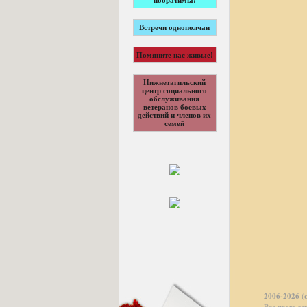
побратимы!
Встречи однополчан
Помяните нас живые!
Нижнетагильский
центр социального
обслуживания
ветеранов боевых
действий и членов их
семей
2006-2026 (
Все права з