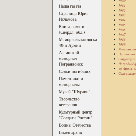
1980
Наша газета
1981
1982
Страница Юрия
1983
Исламова
1984
1985
Книга памяти
1986
(Свердл. обл.)
1987
Мемориальная доска
1988
1989
40-й Армии
Умершие по
Афганский
Пропавшие 
мемориал
Структура 
Погранвойск
Награды Аф
40 Армия, 
Семьи погибших
Сокращения,
Памятники и
мемориалы
Музей "Шурави"
Творчество
ветеранов
Культурный центр
"Солдаты России"
Воины Отечества
Видео архив