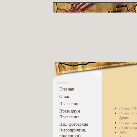
навигация
Главная
О нас
Правление
Письмо Губ
Президиум
Письмо Ком
Правления
Армии.
Письмо Ген
Наш фотоархив
Предислови
(мероприятия,
1979
праздники)