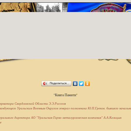
Поделиться…
"Книга Памяти"
ернатора Свердловской Области Э.Э.Росселя
андующего Уральским Военным Округом генерал-полковника Ю.П.Греков, бывшего началь
ерального директора АО "Уральская Горно-металургическая компания" А.А.Козицын
е