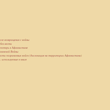
сле возвращения с войны
без вести
потерь в Афганистане
ганской Войны
части пограничных войск (дислокация на территории Афганистана)
 используемые в книге