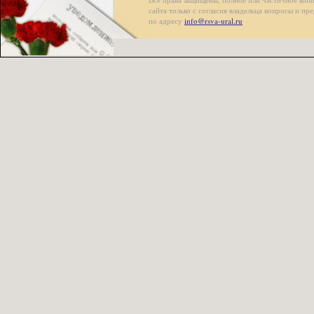
сайта только с согласия владельца вопросы и п
по адресу
info@rsva-ural.ru