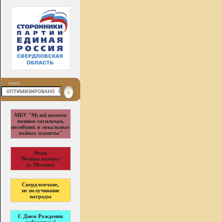
поиск
МБУ "Музей памяти
воинов-тагильчан,
погибших в локальных
войнах планеты"
Фонд
"Вечная память"
(г. Москва)
Свердловчане,
не получившие
награды
С Днем Рождения