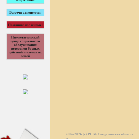
побратимы!
Встречи однополчан
Помяните нас живые!
Нижнетагильский
центр социального
обслуживания
ветеранов боевых
действий и членов их
семей
2006-2026 (с) РСВА Свердловская область
Все права защищены, полное или частичное коп