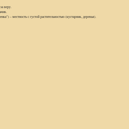
за веру.
ьчик.
енка”) – местность с густой растительностью (кустарник, деревья).