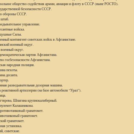
ольное общество содействия армии, авиации и флоту в СССР (ныне РОСТО).
сударственной безопасности СССР.
во обороны СССР.
 штаб.
ведывательное управление.
сантные войска.
душные Силы.
енный контингент советских войск в Афганистане.
анский военный округ.
 военный округ.
демократическая партия Афганистана.
во госбезопасности Афганистана.
ская народная полиция.
ина пехоты.
ина десанта.
ортер.
нная разведывательная дозорная машина.
 реактивной артиллерии (на базе автомобиля “Урал”).
ица.
егтярева, Шпагина крупнокалиберный.
пулемет Калашникова.
противотанковый гранатомет.
тивотанковый гранатомет.
ский гранатомет.
рная установка.
ий, советские.