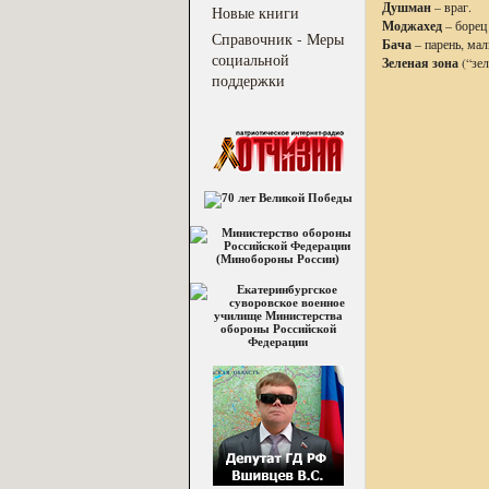
Душман
– враг.
Новые книги
Моджахед
– борец 
Справочник - Меры
Бача
– парень, мал
социальной
Зеленая зона
(“зел
поддержки