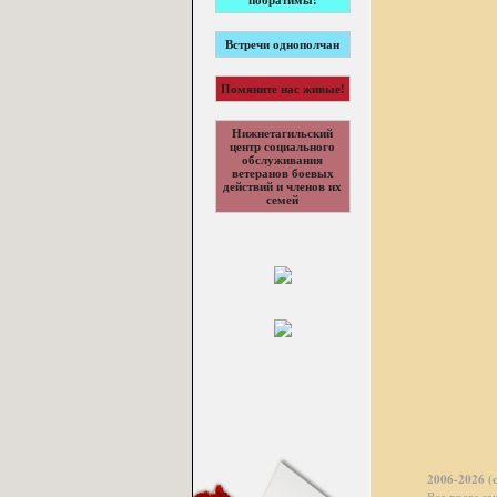
побратимы!
Встречи однополчан
Помяните нас живые!
Нижнетагильский
центр социального
обслуживания
ветеранов боевых
действий и членов их
семей
2006-2026 (
Все права з