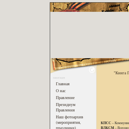
"Книга 
навигация
Главная
О нас
Правление
Президиум
Правления
Наш фотоархив
(мероприятия,
КПСС
– Коммунис
праздники)
ВЛКСМ
– Всесою