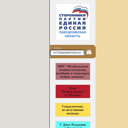
поиск
МБУ "Музей памяти
воинов-тагильчан,
погибших в локальных
войнах планеты"
Фонд
"Вечная память"
(г. Москва)
Свердловчане,
не получившие
награды
С Днем Рождения