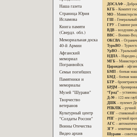
ДОСААФ
– Добров
Наша газета
КГБ
– Комитет го
Страница Юрия
МО
– Министерст
Исламова
ГШ
– Генеральный
ГРУ
– Главное раз
Книга памяти
ВДВ
– воздушно-де
(Свердл. обл.)
ВВС
– Военно-Воз
Мемориальная доска
ОКСВА
– Огранич
40-й Армии
ТуркВО
– Туркест
УрВО
– Уральский
Афганский
НДПА
– Народно-
мемориал
МГБ
– Министерст
Погранвойск
Царандой
– афган
Семьи погибших
БМП
– боевая маш
БМД
– боевая маш
Памятники и
БТР
– бронетрансп
мемориалы
БРДМ
– бронирова
Музей "Шурави"
“Град”
– установка
Д-30
– 122-мм гауб
Творчество
ДШК
– пулемет Д
ветеранов
РПК/ПК
– ручной 
Культурный центр
СПГ
– станковый 
"Солдаты России"
РПГ
– ручной про
АГС
– автоматиче
Воины Отечества
ЗГУ
– зенитная го
Видео архив
Шурави
– советск