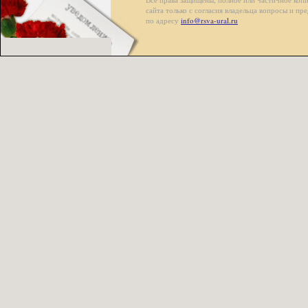
сайта только с согласия владельца вопросы и п
по адресу
info@rsva-ural.ru