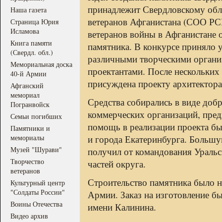
принадлежит Свердловскому обл
Наша газета
ветеранов Афганистана (СОО РС
Страница Юрия
Исламова
ветеранов войны в Афганистане 
Книга памяти
памятника. В конкурсе приняло 
(Свердл. обл.)
различными творческими органи
Мемориальная доска
проектантами. После нескольких
40-й Армии
присуждена проекту архитектора
Афганский
мемориал
Средства собирались в виде до
Погранвойск
коммерческих организаций, пред
Семьи погибших
помощь в реализации проекта бы
Памятники и
мемориалы
и города Екатеринбурга. Больш
Музей "Шурави"
получил от командования Ураль
Творчество
частей округа.
ветеранов
Строительство памятника было н
Культурный центр
"Солдаты России"
Армии. Заказ на изготовление б
Воины Отечества
имени Калинина.
Видео архив