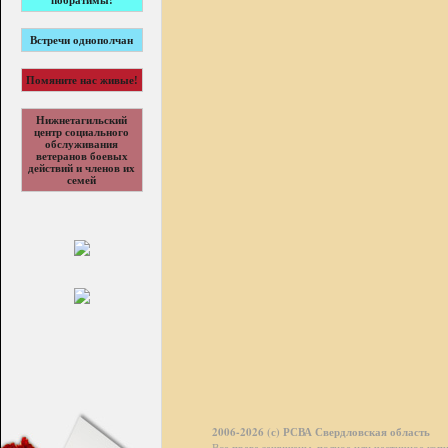
побратимы!
Встречи однополчан
Помяните нас живые!
Нижнетагильский
центр социального
обслуживания
ветеранов боевых
действий и членов их
семей
2006-2026 (с) РСВА Свердловская область
Все права защищены, полное или частичное коп