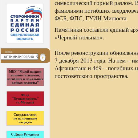
символический горный разлом. В
фамилиями погибших свердловч
ФСБ, ФПС, ГУИН Минюста.
Памятники составили единый ар
«Черный тюльпан».
После реконструкции обновлен
поиск
7 декабря 2013 года. На нем – и
Афганистане и 469 – погибших н
МБУ "Музей памяти
постсоветского пространства.
воинов-тагильчан,
погибших в локальных
войнах планеты"
Фонд
"Вечная память"
(г. Москва)
Свердловчане,
не получившие
награды
С Днем Рождения