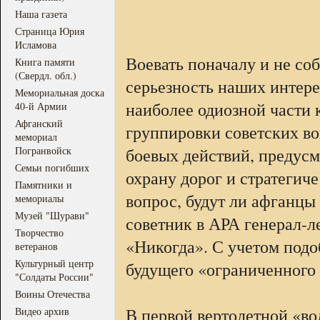
Наша газета
Страница Юрия
Исламова
Воевать поначалу и не со
Книга памяти
(Свердл. обл.)
серьезность наших интере
Мемориальная доска
наиболее одиозной части 
40-й Армии
Афганский
группировки советских в
мемориал
Погранвойск
боевых действий, предусм
Семьи погибших
охрану дорог и стратегич
Памятники и
вопрос, будут ли афганцы
мемориалы
Музей "Шурави"
советник в АРА генерал-л
Творчество
«Никогда». С учетом подо
ветеранов
Культурный центр
будущего «ограниченного 
"Солдаты России"
Воины Отечества
В первой вертолетной «во
Видео архив