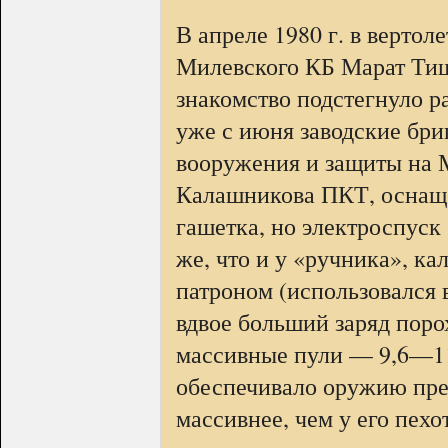
В апреле 1980 г. в верто
Милевского КБ Марат Тищ
знакомство подстегнуло р
уже с июня заводские бри
вооружения и защиты на М
Калашникова ПКТ, оснаще
гашетка, но электроспуск
же, что и у «ручника», к
патроном (использовался 
вдвое больший заряд поро
массивные пули — 9,6—11,8
обеспечивало оружию пре
массивнее, чем у его пехо