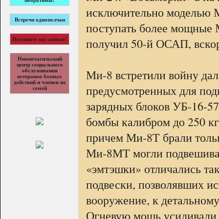
побратимы!
исключительно моделью Ми
Встречи однополчан
поступать более мощные 
получил 50-й ОСАП, вско
Помяните нас живые!
Нижнетагильский
центр социального
Ми-8 встретили войну дал
обслуживания
ветеранов боевых
действий и членов их
предусмотренных для подв
семей
зарядных блоков УБ-16-5
бомбы калибром до 250 кг
причем Ми-8Т брали тольк
Ми-8МТ могли подвешива
«эмтэшки» отличались та
подвески, позволявших ис
вооружение, к детальному
Огневую мощь усиливали 