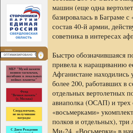
машин (еще одна вертолет
базировалась в Баграме с
состав 40-й армии, действ
советника в интересах аф
поиск
Быстро обозначившаяся п
привела к наращиванию ее
МБУ "Музей памяти
Афганистане находились у
воинов-тагильчан,
погибших в локальных
войнах планеты"
более 200, работавших в со
отдельных вертолетных по
Фонд
"Вечная память"
(г. Москва)
авиаполка (ОСАП) и трех 
«восьмерками» укомплекто
Свердловчане,
не получившие
награды
полков и отдельных), три
Ми-24. «Восьмерки» в на
С Днем Рождения