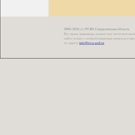
2006-2026 (с) РСВА Свердловская область
Все права защищены, полное или частичное коп
сайта только с согласия владельца вопросы и п
по адресу
info@rsva-ural.ru