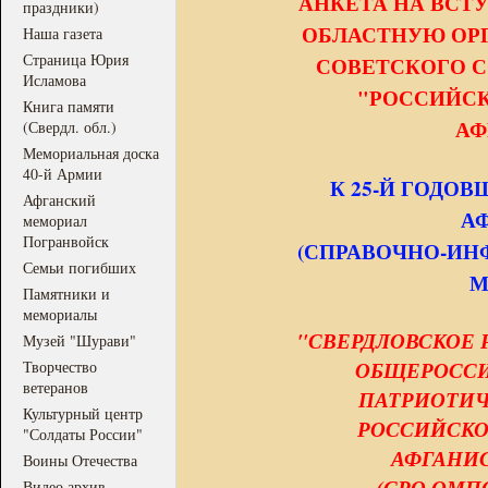
АНКЕТА НА ВСТ
праздники)
ОБЛАСТНУЮ ОР
Наша газета
Страница Юрия
СОВЕТСКОГО С
Исламова
"РОССИЙСК
Книга памяти
АФ
(Свердл. обл.)
Мемориальная доска
40-й Армии
К 25-Й ГОДО
Афганский
А
мемориал
Погранвойск
(СПРАВОЧНО-ИН
Семьи погибших
М
Памятники и
мемориалы
"СВЕРДЛОВСКОЕ
Музей "Шурави"
ОБЩЕРОСС
Творчество
ветеранов
ПАТРИОТИЧ
Культурный центр
РОССИЙСКО
"Солдаты России"
АФГАНИС
Воины Отечества
(СРО ОМП
Видео архив