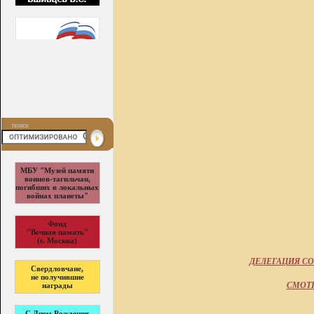
поиск
МБУ "Музей памяти
воинов-тагильчан,
погибших в локальных
войнах планеты"
Фонд
"Вечная память"
(г. Москва)
ДЕЛЕГАЦИЯ СО
Свердловчане,
не получившие
СМОТР
награды
С Днем Рождения