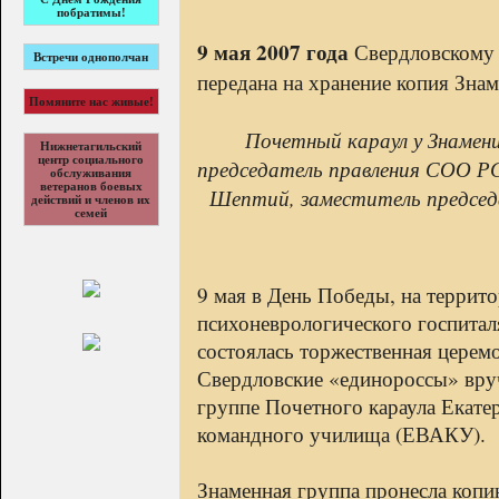
побратимы!
9 мая 2007 года
Свердловскому 
Встречи однополчан
передана на хранение копия Зна
Помяните нас живые!
Почетный караул у Знамен
Нижнетагильский
центр социального
председатель правления СОО РС
обслуживания
ветеранов боевых
Шептий, заместитель председ
действий и членов их
семей
9 мая в День Победы, на террит
психоневрологического госпитал
состоялась торжественная церем
Свердловские «единороссы» вр
группе Почетного караула Екате
командного училища (ЕВАКУ).
Знаменная группа пронесла копи