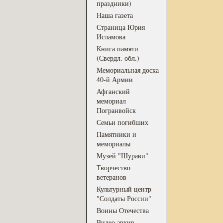
праздники)
Наша газета
Страница Юрия
Исламова
Книга памяти
(Свердл. обл.)
Мемориальная доска
40-й Армии
Афганский
мемориал
Погранвойск
Семьи погибших
Памятники и
мемориалы
Музей "Шурави"
Творчество
ветеранов
Культурный центр
"Солдаты России"
Воины Отечества
Видео архив