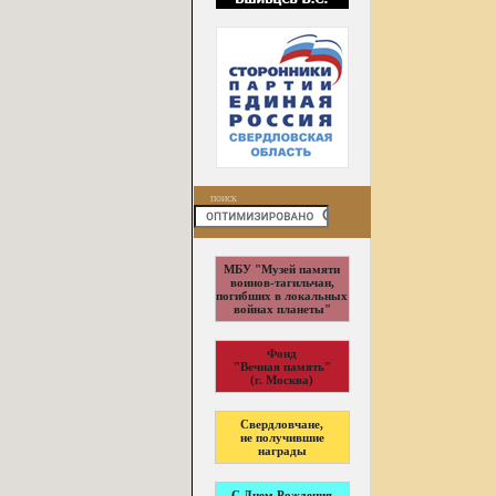
поиск
МБУ "Музей памяти
воинов-тагильчан,
погибших в локальных
войнах планеты"
Фонд
"Вечная память"
(г. Москва)
Свердловчане,
не получившие
награды
С Днем Рождения