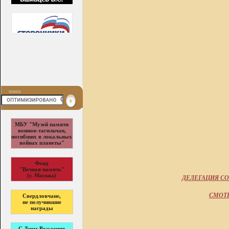
поиск
МБУ "Музей памяти
воинов-тагильчан,
погибших в локальных
войнах планеты"
Фонд
"Вечная память"
(г. Москва)
ДЕЛЕГАЦИЯ СО
СМОТР
Свердловчане,
не получившие
награды
С Днем Рождения