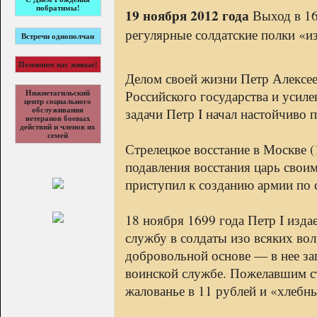
побратимы!
19 ноября 2012 года
Выход в 169
регулярные солдатские полки «и
Встречи однополчан
Помяните нас живые!
Делом своей жизни Петр Алексе
Российского государства и усил
Нижнетагильский
центр социального
задачи Петр I начал настойчиво 
обслуживания
ветеранов боевых
действий и членов их
семей
Стрелецкое восстание в Москве (
подавления восстания царь своим
приступил к созданию армии по 
18 ноября 1699 года Петр I изда
службу в солдаты изо всяких во
добровольной основе — в нее за
воинской службе. Пожелавшим ст
жалованье в 11 рублей и «хлебн