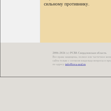
сильному противнику.
2006-2026 (с) РСВА Свердловская область
Все права защищены, полное или частичное коп
сайта только с согласия владельца вопросы и п
по адресу
info@rsva-ural.ru