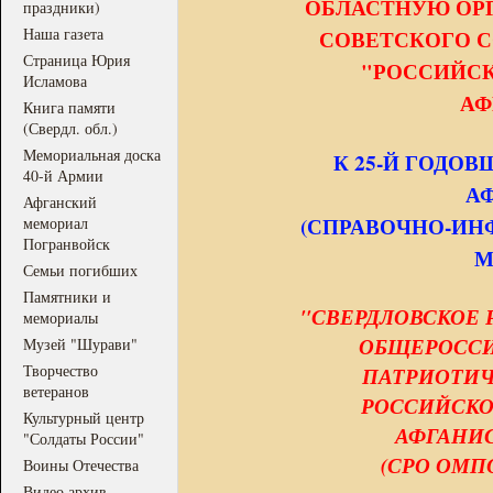
ОБЛАСТНУЮ ОР
праздники)
Наша газета
СОВЕТСКОГО С
Страница Юрия
"РОССИЙСК
Исламова
АФ
Книга памяти
(Свердл. обл.)
Мемориальная доска
К 25-Й ГОДО
40-й Армии
А
Афганский
(СПРАВОЧНО-ИН
мемориал
Погранвойск
М
Семьи погибших
Памятники и
"СВЕРДЛОВСКОЕ
мемориалы
ОБЩЕРОСС
Музей "Шурави"
Творчество
ПАТРИОТИЧ
ветеранов
РОССИЙСКО
Культурный центр
АФГАНИС
"Солдаты России"
(СРО ОМП
Воины Отечества
Видео архив