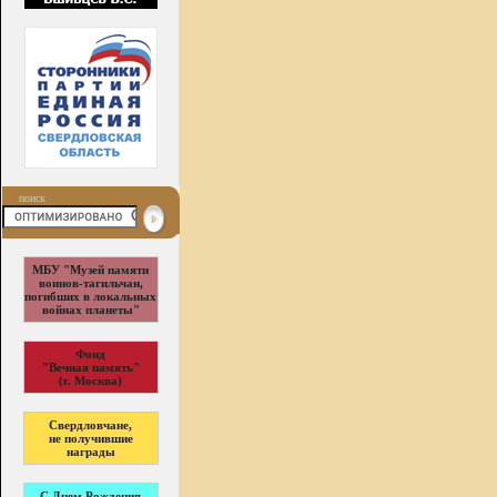
поиск
МБУ "Музей памяти
воинов-тагильчан,
погибших в локальных
войнах планеты"
Фонд
"Вечная память"
(г. Москва)
Свердловчане,
не получившие
награды
С Днем Рождения