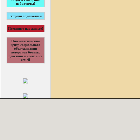
побратимы!
Встречи однополчан
Помяните нас живые!
Нижнетагильский
центр социального
обслуживания
ветеранов боевых
действий и членов их
семей