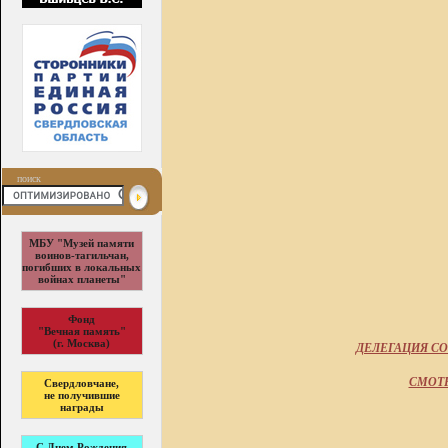
поиск
МБУ "Музей памяти
воинов-тагильчан,
погибших в локальных
войнах планеты"
Фонд
"Вечная память"
(г. Москва)
ДЕЛЕГАЦИЯ СО
СМОТР
Свердловчане,
не получившие
награды
С Днем Рождения