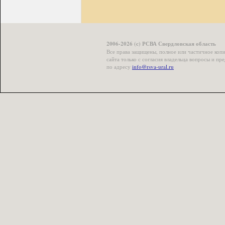
2006-2026 (с) РСВА Свердловская область
Все права защищены, полное или частичное коп
сайта только с согласия владельца вопросы и п
по адресу
info@rsva-ural.ru