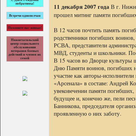
побратимы!
11 декабря 2007 года
В г. Нижн
прошел митинг памяти погибших
Встречи однополчан
Помяните нас живые!
В 12 часов почтить память поги
родственники погибших воинов,
Нижнетагильский
РСВА, представители администр
центр социального
обслуживания
ветеранов боевых
МВД, студенты и школьники. По
действий и членов их
семей
В 15 часов во Дворце культуры 
Дню Памяти воинов, погибших н
участие как авторы-исполнители 
«Арсенала» в составе: Андрей К
увековечении памяти погибших, 
будущее и, конечно же, пели пе
Банникова, председателя организ
проявленную о них заботу.