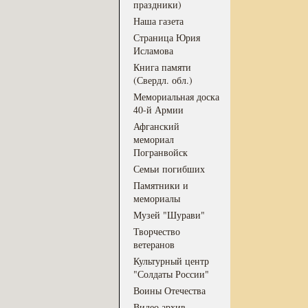
праздники)
Наша газета
Страница Юрия
Исламова
Книга памяти
(Свердл. обл.)
Мемориальная доска
40-й Армии
Афганский
мемориал
Погранвойск
Семьи погибших
Памятники и
мемориалы
Музей "Шурави"
Творчество
ветеранов
Культурный центр
"Солдаты России"
Воины Отечества
Видео архив