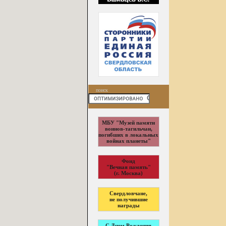
поиск
МБУ "Музей памяти
воинов-тагильчан,
погибших в локальных
войнах планеты"
Фонд
"Вечная память"
(г. Москва)
Свердловчане,
не получившие
награды
С Днем Рождения