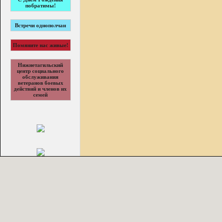
побратимы!
Встречи однополчан
Помяните нас живые!
Нижнетагильский
центр социального
обслуживания
ветеранов боевых
действий и членов их
семей