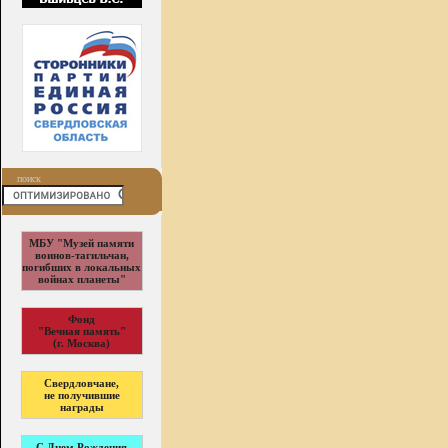
поиск
МБУ "Музей памяти
воинов-тагильчан,
погибших в локальных
войнах планеты"
Фонд
"Вечная память"
(г. Москва)
Свердловчане,
не получившие
награды
С Днем Рождения