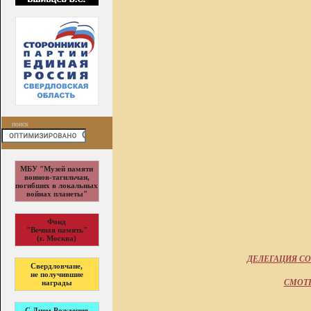
поиск
МБУ "Музей памяти
воинов-тагильчан,
погибших в локальных
войнах планеты"
Фонд
"Вечная память"
(г. Москва)
ДЕЛЕГАЦИЯ СО
Свердловчане,
не получившие
СМОТР
награды
С Днем Рождения