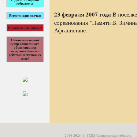
побратимы!
23 февраля 2007 года
В поселке
Встречи однополчан
соревнования "Памяти В. Зимина
Помяните нас живые!
Афганистане.
Нижнетагильский
центр социального
обслуживания
ветеранов боевых
действий и членов их
семей
2006-2026 (с) РСВА Свердловская область