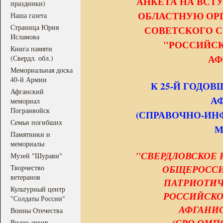
АНКЕТА НА ВСТ
праздники)
ОБЛАСТНУЮ ОР
Наша газета
Страница Юрия
СОВЕТСКОГО С
Исламова
"РОССИЙСК
Книга памяти
АФ
(Свердл. обл.)
Мемориальная доска
40-й Армии
К 25-Й ГОДО
Афганский
А
мемориал
Погранвойск
(СПРАВОЧНО-ИН
Семьи погибших
М
Памятники и
мемориалы
"СВЕРДЛОВСКОЕ
Музей "Шурави"
ОБЩЕРОСС
Творчество
ветеранов
ПАТРИОТИЧ
Культурный центр
РОССИЙСКО
"Солдаты России"
АФГАНИС
Воины Отечества
(СРО ОМП
Видео архив