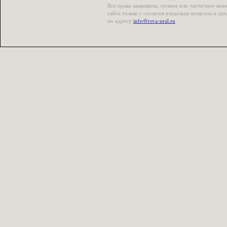
Все права защищены, полное или частичное коп
сайта только с согласия владельца вопросы и п
по адресу
info@rsva-ural.ru