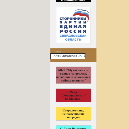
поиск
МБУ "Музей памяти
воинов-тагильчан,
погибших в локальных
войнах планеты"
Фонд
"Вечная память"
(г. Москва)
Свердловчане,
не получившие
награды
С Днем Рождения