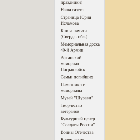
праздники)
Наша газета
Страница Юрия
Исламова
Книга памяти
(Свердл. обл.)
Мемориальная доска
40-й Армии
Афганский
мемориал
Погранвойск
Семьи погибших
Памятники и
мемориалы
Музей "Шурави"
Творчество
ветеранов
Культурный центр
"Солдаты России"
Воины Отечества
Видео архив