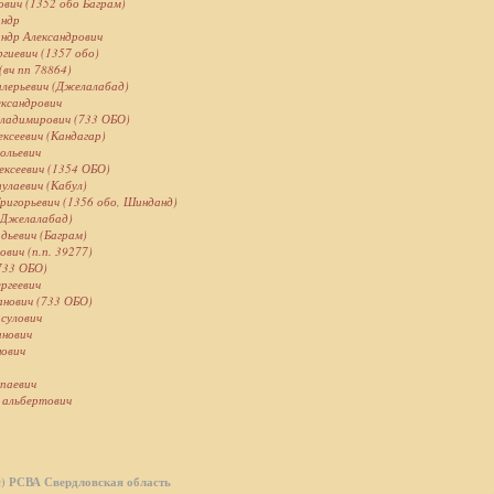
вич (1352 обо Баграм)
андр
андр Александрович
ргиевич (1357 обо)
(вч пп 78864)
алерьевич (Джелалабад)
ксандрович
ладимирович (733 ОБО)
ексеевич (Кандагар)
ольевич
ексеевич (1354 ОБО)
улаевич (Кабул)
игорьевич (1356 обо, Шинданд)
(Джелалабад)
дьевич (Баграм)
вич (п.п. 39277)
733 ОБО)
ргеевич
нович (733 ОБО)
асулович
анович
нович
опаевич
 альбертович
с) РСВА Свердловская область