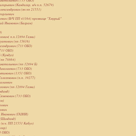
натольевич (733 ОБО)
горьевич (Кандагар, в/ч п.п. 52679)
лександрович (вч пп 21551)
оргиевич
аевич (В/Ч ПП 43164) прозвище "Хмурый"
ий Иванович (Баграм)
О)
ович( п.п.12894 Газни)
уатович (пп 15616)
ксандрович (733 ОБО)
733 ОБО)
 (Кундуз)
(пп 78864)
Анатольевич (пп 12894 Б)
Николаевич (733 ОБО)
ентинович (1351 ОБО)
легенович (п.п. 39277)
колаевич
лович (пп 12894 Газни)
нданд)
Семенович (733 ОБО)
ам)
рович
рович
 Иванович (ГАЗНИ)
 (Шинданд)
 (в.ч. ПП 21551 Кабул)
агар)
3 ОБО)