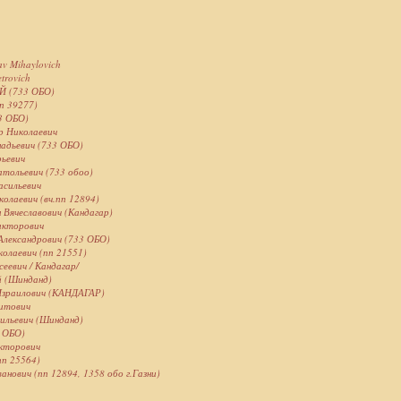
av Mihaylovich
trovich
 (733 ОБО)
пп 39277)
3 ОБО)
р Николаевич
надьевич (733 ОБО)
рьевич
атольевич (733 обоо)
асильевич
колаевич (вч.пп 12894)
 Вячеславович (Кандагар)
икторович
Александрович (733 ОБО)
олаевич (пп 21551)
еевич / Кандагар/
й (Шинданд)
Израилович (КАНДАГАР)
итович
сильевич (Шинданд)
3 ОБО)
икторович
пп 25564)
анович (пп 12894, 1358 обо г.Газни)