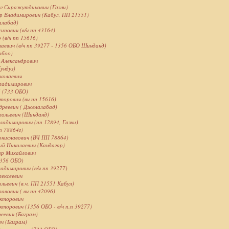
г Сиражутдинович (Газни)
р Владимирович (Кабул, ПП 21551)
алабад)
пович (в/ч пп 43164)
 (в/ч пп 15616)
аевич (в/ч пп 39277 - 1356 ОБО Шинданд)
обоо)
 Александрович
ундуз)
колаевич
владимирович
 (733 ОБО)
торович (вч пп 15616)
дреевич ( Джелалабад)
тольевич (Шинданд)
ладимирович (пп 12894, Газни)
п 78864г)
ониславович (ВЧ ПП 78864)
й Николаевич (Кандагар)
ир Михайлович
1356 ОБО)
адимирович (в/ч пп 39277)
лексеевич
льевич (в.ч. ПП 21551 Кабул)
авович ( вч пп 42096)
икторович
кторович (1356 ОБО - в/ч п.п 39277)
еевич (Баграм)
ич (Баграм)