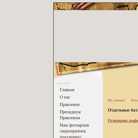
навигация
Главная
О нас
На главную
Пои
Правление
Отдельные бат
Президиум
Правления
Оставить инфо
Наш фотоархив
(мероприятия,
праздники)