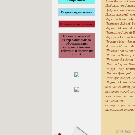
побратимы!
Хмыз Василий Ивано
Цыбульников Алекс
Цыбульников Алекс
Встречи однополчан
Цыкин геннадий гео
Черепов Александр 
Чернецов Андрей В
Помяните нас живые!
Черныш Михаил Але
Чернышов Андрей В
Нижнетагильский
Черсунов Сергей Ал
центр социального
Чечетов Иван Анат
обслуживания
Чириков Михаил Ал
ветеранов боевых
Шакаев равиль саип
действий и членов их
семей
Шаптала Виктор Гр
Шарипов Альберт 
Шведов Сергей Гена
Ширук Петр Устимо
Шмелёв Дмитрий (
Штенцов Андрей Се
Шурпач Михаил Ива
казаналиев анвар р
коршунов сергей ив
миловский олег ива
сапожников
синицин сергей ник
тимергазин фларид
2006-2026 (