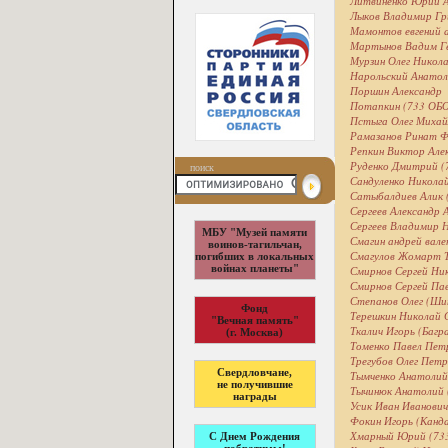
Литвиненко Юрий А
Лыков Владимир Гри
Мамонтов евгений а
Мартынов Вадим Ге
Мурзин Олег Никол
Нарольский Анатол
Поршин Александр
Потапкин (733 ОБ
Пстыга Олег Михайл
Рамазанов Ринат Ф
Репкин Виктор Але
Руденко Дмитрий (
поиск
Сандуленко Николай
Сатыбалдиев Алик 
Сергеев Александр 
Сергеев Владимир 
МБУ "Музей памяти
Смагин андрей вал
воинов-тагильчан,
Смагулов Жомарт То
погибших в локальных
войнах планеты"
Смирнов Сергей Ни
Смирнов Сергей Пав
Степанов Олег (Ши
Фонд
Терешкин Николай 
"Вечная память"
Ткалич Игорь (Багр
(г. Москва)
Томенко Павел Пет
Трегубов Олег Пет
Свердловчане,
Тымченко Анатолий
не получившие
Тычинюк Анатолий
награды
Усик Иван Иванович
Фокин Игорь (Канд
Хмарный Юрий (73
С Днем Рождения