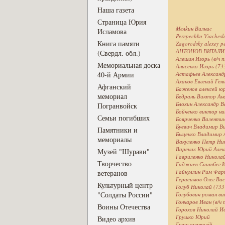
Наша газета
Страница Юрия
Meлkин Вилниc
Исламова
Perepechko Viachesl
Книга памяти
Zagorodsky alexey pe
АНТОНОВ ВИТАЛИЙ
(Свердл. обл.)
Алешин Игорь (в/ч 
Мемориальная доска
Анисенко Игорь (73
40-й Армии
Астафьев Александ
Аханов Евгений Ген
Афганский
Баженов алексей ю
мемориал
Бедрань Виктор Ан
Блохин Александр В
Погранвойск
Бойченко виктор ни
Семьи погибших
Боярченко Валентин
Буевич Владимир В
Памятники и
Быценко Владимир 
мемориалы
Вакуленко Петр Ник
Вареник Юрий Алекс
Музей "Шурави"
Гавриленко Никола
Творчество
Гаджиев Саитбег 
Гайнуллин Рим Фар
ветеранов
Герасимов Олег Ва
Культурный центр
Голуб Николай (73
"Солдаты России"
Голубович роман в
Гончаров Иван (в/ч 
Воины Отечества
Горохов Николай Ив
Грушко Юрий
Видео архив
Гурш анатолій