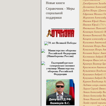
Новые книги
Джабраилов Залибе
Долматов Александ
Справочник - Меры
Дудок Игорь (Джел
социальной
Ефремов Михаил Оси
поддержки
Журавлев Александр
Иванов Юрий Никол
Иванов Юрий (733 
Иванысько Николай
Казанцев Алексей (К
Качкин Виталий Ни
Кащеев александр 
Килимник Анатолий
Клепачев Игорь Вик
Ковальчук Игорь Ан
Колычев Борис Ана
Костюков Андрей В
Кочеров Иван (в/ч п
Кравчук Виктор Бр
Красножон Анатоли
Кузьменков Владим
Кукушкин Андрей (
Кукушкин Андрей Вл
Курков Владимир А
Ладнюк игорь анато
Ларин Сергей Вячесл
Левин Александр В
Левин Александр Ви
Леник Николай Андр
Линёв сергей юрьев