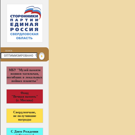
поиск
МБУ "Музей памяти
воинов-тагильчан,
погибших в локальных
войнах планеты"
Фонд
"Вечная память"
(г. Москва)
Свердловчане,
не получившие
награды
С Днем Рождения