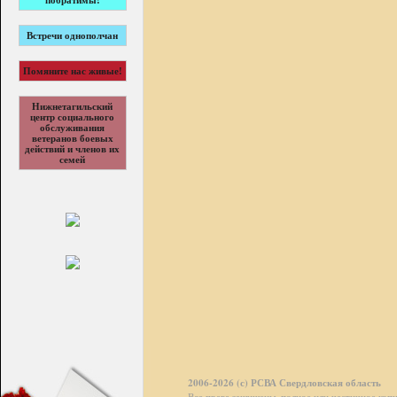
побратимы!
Встречи однополчан
Помяните нас живые!
Нижнетагильский
центр социального
обслуживания
ветеранов боевых
действий и членов их
семей
2006-2026 (с) РСВА Свердловская область
Все права защищены, полное или частичное коп