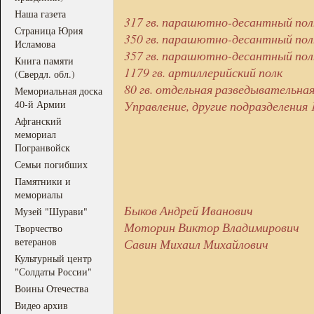
Наша газета
317 гв. парашютно-десантный пол
Страница Юрия
350 гв. парашютно-десантный пол
Исламова
357 гв. парашютно-десантный пол
Книга памяти
1179 гв. артиллерийский полк
(Свердл. обл.)
80 гв. отдельная разведывательна
Мемориальная доска
40-й Армии
Управление, другие подразделения 
Афганский
мемориал
Погранвойск
Семьи погибших
Памятники и
мемориалы
Быков Андрей Иванович
Музей "Шурави"
Моторин Виктор Владимирович
Творчество
ветеранов
Савин Михаил Михайлович
Культурный центр
"Солдаты России"
Воины Отечества
Видео архив