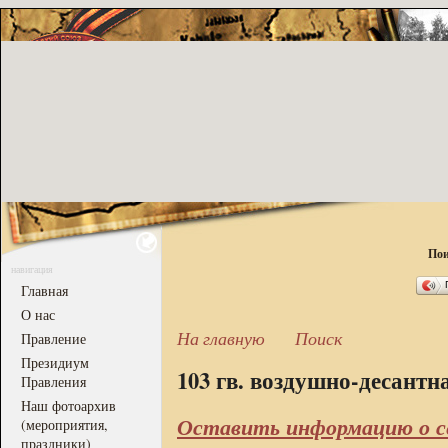
Пои
навигация
Главная
О нас
На главную
Поиск
Правление
Президиум
103 гв. воздушно-десантн
Правления
Наш фотоархив
Оставить информацию о с
(мероприятия,
праздники)