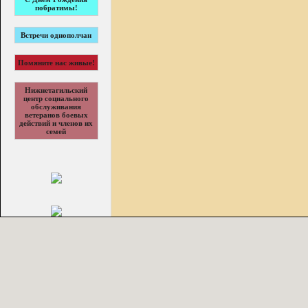
побратимы!
Встречи однополчан
Помяните нас живые!
Нижнетагильский
центр социального
обслуживания
ветеранов боевых
действий и членов их
семей