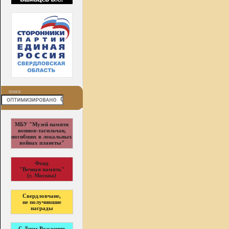
поиск
МБУ "Музей памяти
воинов-тагильчан,
погибших в локальных
войнах планеты"
Фонд
"Вечная память"
(г. Москва)
Свердловчане,
не получившие
награды
С Днем Рождения